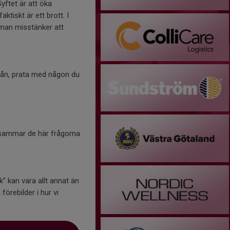
yftet är att öka
tiskt är ett brott. I
 man misstänker att
från, prata med någon du
ksammar de här frågorna
 kan vara allt annat än
förebilder i hur vi