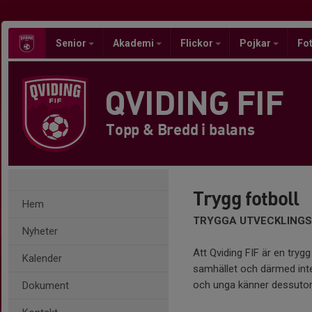
Senior
Akademi
Flickor
Pojkar
Fot
QVIDING FIF
Topp & Bredd i balans
Trygg fotboll
Hem
TRYGGA UTVECKLINGSM
Nyheter
Att Qviding FIF är en trygg
Kalender
samhället och därmed int
och unga känner dessutom i
Dokument