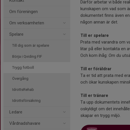
Kontakt
Därför arbetar vi både reak
kunskapen om vad som är o
Om föreningen
dokumentet finns även en 
någon annan är det.
Om verksamheten
Spelare
Till er spelare
Prata med varandra om vad
Till dig som är spelare
litar på eller kontakta en
Och kom ihåg:
Om du utsät
Börja i Qviding FIF
Trygg fotboll
Till er föräldrar
Ta er tid att prata med 
Övergång
och ökar kunskapen minskar
IdrottsRehab
Till er tränare
Idrottsförsäkring
Ta upp dokumentets innehå
oskyldigt om det innehåller
Ledare
skapar en trygg miljö.
Vårdnadshavare