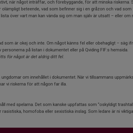
tivt, när något inträffar, och förebyggande, för att minska riskerna. S
lämpligt beteende, vad som befinner sig i en gråzon och vad som fak
lista över vart man kan vända sig om man själv är utsatt – eller om
 som är okej och inte. Om något känns fel eller obehagligt – säg i
 av personerna på listan i dokumentet eller på Qviding FIF:s hemsida.
ts för något är det aldrig ditt fel.
era ungdomar om innehållet i dokumentet. När vi tillsammans uppmär
 vi riskerna för att någon far illa.
ll med spelarna. Det som kanske uppfattas som ”oskyldigt trashtalk”
 rasistiska, homofoba eller sexistiska inslag. Som ledare är ni viktiga 