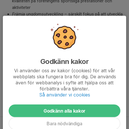
kvaliteten på föreningens sportsliga prestationer och
aktiviteter
Främja ungdomsutveckling –
särskilt fokus på att utveckla
ungdomsverksamheten för att säkerställa en stark framtida
generation av spelare
Består av:
Jannik Brijani Winter (sportkontoret, sammankallande)
Lasse Ternström (sportkontoret)
Godkänn kakor
Joachim Brandt (styrelsen)
Vi använder oss av kakor (cookies) för att vår
Jon Mörner
webbplats ska fungera bra för dig. De används
Jens Wålemark
även för webbanalys i syfte att hjälpa oss att
Emil Ordasi
förbättra våra tjänster.
Lennart Myrbäck
Så använder vi cookies
Anna Stoltze
📞
Kontaktuppgifter
Godkänn alla kakor
Bara nödvändiga