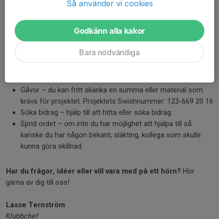
Så använder vi cookies
medlemmar, privatpersoner, företagare och företag både i
närområdet och övriga Sverige för stöd i projektet.
Godkänn alla kakor
Det finns flera olika sätt att bidra till att ta projektet i mål:
Bara nödvändiga
Sponsring – bli partner till föreningen och bidra till
finansieringen.
Köpa en ”stol” på vår nya läktare.
Gåvor – du kan fritt skänka en summa eller material som
krävs för projektet. Projektets Swishnummer: 123-669 20 16
Söka bidrag – hjälp till att hitta eller söka bidrag.
Sprid ordet – om inte du har möjlighet att hjälpa till så
kanske du har någon bekant, släkting, kollega som skulle
kunna göra skillnad
Har du frågor, idéer eller vill vara med på ett hörn?
Hör
gärna av dig till oss!
Lasse Ternström
Klubbchef