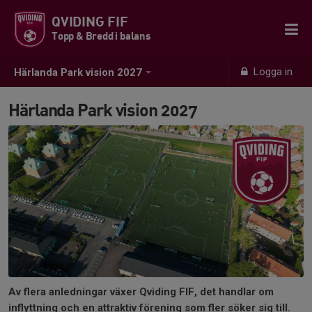
QVIDING FIF
Topp & Bredd i balans
Logga in
Härlanda Park vision 2027
Härlanda Park vision 2027
Av flera anledningar växer Qviding FIF, det handlar om
inflyttning och en attraktiv förening som fler söker sig till.