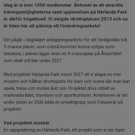
Idag är vi över 1500 medlemmar. Behovet av att utveckla
träningsmöjligheterna samt upplevelsen på Härlanda Park
är därför högaktuell. Vi invigde idrottsplatsen 2013 och nu
är tiden här att påbörja ett förändringsarbete!
Det pågår i dagsläget anläggningsarbete för att färdigställa två
5-manna planer, som också kommer kunna nyttjas som
teknikyta, i planen ligger även en 9-mannaplan på Ånäsfältet
som skall stå klar under 2027.
Med projektet Härlanda Park vision 2027 vill vi skapa en mer
modern och hållbar idrottsplats för barn och vuxna där man kan
spela, träna och mötas året om. Projektet drivs initialt av
marknadsrådet, styrelsen och sportkontoret. Ambitionen är att
under slutet av 2026 bilda en projektgrupp som fokuserar på
projektet.
Vad projektet innebär
En uppgradering av Härlanda Park, ett projekt som vi ser löper