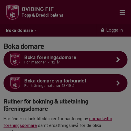
QVIDING FIF
Topp & Bredd i balans
Logga in
Boka domare
Boka domare
Boka föreningsdomare
För matcher 7-12 år
Boka domare via förbundet
För träningsmatcher 13-19 år
Rutiner för bokning & utbetalning
föreningsdomare
Här finner ni länk till riktlinjer för hantering av
domarkvitto
föreningsdomare
samt ersättningsnivå för de olika