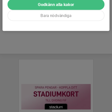
4) Efter matchen. Se till att ni gemensamt fyller i domarkvitto
Godkänn alla kakor
(rutiner för det finns beskrivit under "domarkvitto
Bara nödvändiga
föreningsdomare"). Notera att klubben bekostar
föreningsdomare för 12 års-gruppen. För åldrarna 7-11 år
bekostas detta ur lagens lagkassa.