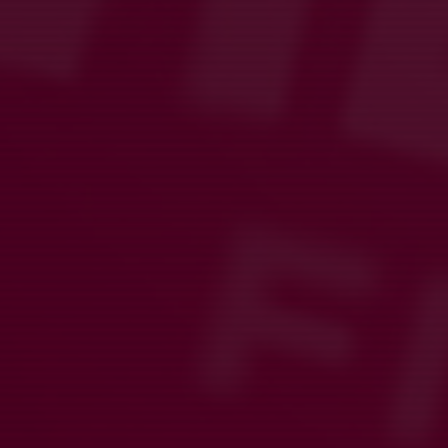
Inställd match
23 maj, 12:14
0 kommentarer
Tyvärr tvingas vi ställa in matchen mot Utbynäs Grön på
Överåsvallen i morgon 24/5 kl 13:45 pga för många återbud.
Alltså ingen match för er som var kallade till Överåsvallen
imorgon.
Mvh
Tränarna P 2016 Vit
Läs mer
Lördag: Fotboll Tillsammans
5 maj, 19:57
0 kommentarer
På lördag är vi kallade att delta i evenemanget
Fotboll
Tillsammans
. Under dagen möts spelare från olika lag och
områden i ett unikt upplägg där lagen blandas inför varje match.