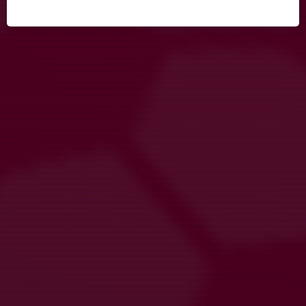
Fler nyheter
Obs! Onsdagens träning flyttad till apslätten
21 apr, 15:41
0
Information inför seriestart
13 apr, 13:42
2
Fint tillskott lagkassan 🌟
1 apr, 13:11
3
Ingen träning onsdag 1/4
31 mar, 10:14
0
TACK!
29 mar, 20:11
3