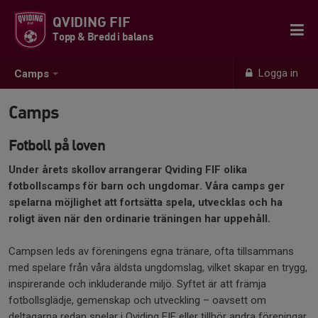
QVIDING FIF
Topp & Bredd i balans
Logga in
Camps
Camps
Fotboll på loven
Under årets skollov arrangerar Qviding FIF olika
fotbollscamps för barn och ungdomar. Våra camps ger
spelarna möjlighet att fortsätta spela, utvecklas och ha
roligt även när den ordinarie träningen har uppehåll.
Campsen leds av föreningens egna tränare, ofta tillsammans
med spelare från våra äldsta ungdomslag, vilket skapar en trygg,
inspirerande och inkluderande miljö. Syftet är att främja
fotbollsglädje, gemenskap och utveckling – oavsett om
deltagarna redan spelar i Qviding FIF eller tillhör andra föreningar.