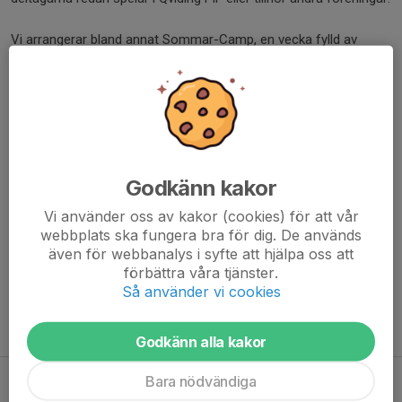
Vi arrangerar bland annat Sommar-Camp, en vecka fylld av
träning, lek och glädje på Härlanda Park, samt Ambitions-Camp
på höstlovet, med fokus på teknik, spelförståelse och individuell
utveckling för de som vill ta nästa steg i sin fotboll.
Genom våra camps får barn och ungdomar växa – både som
fotbollsspelare och människor – i en miljö som genomsyras av
Godkänn kakor
Qviding FIF:s värderingar.
Vi använder oss av kakor (cookies) för att vår
webbplats ska fungera bra för dig. De används
Sommarcamp
även för webbanalys i syfte att hjälpa oss att
förbättra våra tjänster.
Så använder vi cookies
Höstcamp – ambitionscamp
Godkänn alla kakor
Bara nödvändiga