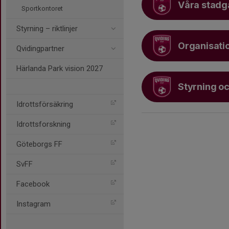
Våra stadg
Sportkontoret
Styrning – riktlinjer
Organisati
Qvidingpartner
Härlanda Park vision 2027
Styrning och
Idrottsförsäkring
Idrottsforskning
Göteborgs FF
SvFF
Facebook
Instagram