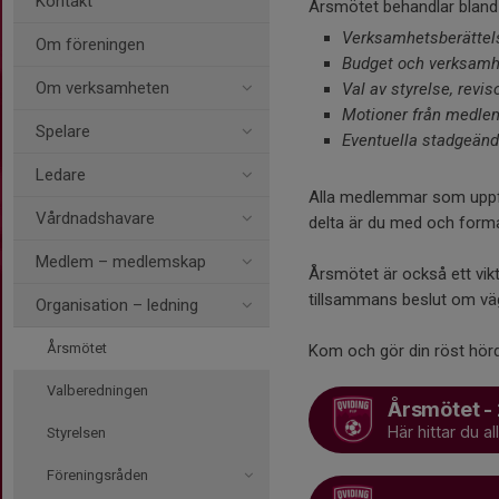
Kontakt
Årsmötet behandlar bland
Verksamhetsberättels
Om föreningen
Budget och verksamh
Om verksamheten
Val av styrelse, revi
Motioner från medlem
Spelare
Eventuella stadgeänd
Ledare
Alla medlemmar som uppfyl
Vårdnadshavare
delta är du med och forma
Medlem – medlemskap
Årsmötet är också ett vikt
tillsammans beslut om vä
Organisation – ledning
Årsmötet
Kom och gör din röst hörd 
Valberedningen
Årsmötet -
Här hittar du 
Styrelsen
Föreningsråden