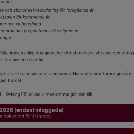
 annat:
e och ekonomisk redovisning för föregående år
etsplan för kommande år
sorer och valberedning
marna och propositioner från styrelsen
ringar
ler kraven enligt stadgarna har rätt att närvara, yttra sig och röst
r föreningens framtid.
igt tillfälle för insyn och transparens. Här summerar föreningen året
gen framåt.
– Qviding FIF är vad vi medlemmar gör den till!
 2026 (endast inloggade)
alla dokument för årsmötet