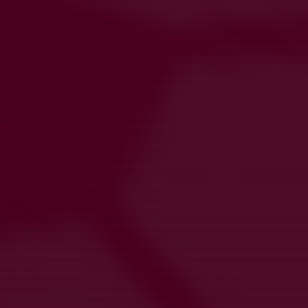
Vårsäsongen klar, Gothia-spel och höstsäsongen
30 jun 2025
0
Försäsong och förväntningar 2025
11 mar 2025
0
Nu startar vi upp 2024!
11 jan 2024
0
Kommande aktiviteter
Fre 7/8
Träning
17:00-18:30
Härlanda 1:2
Mån 10/8
Teori gym träning
19:00-21:30
Härlanda Park - Gymmet
Tis 11/8
Match mot Landvetter
20:00-22:00
Härlanda Park 2 (hela planen