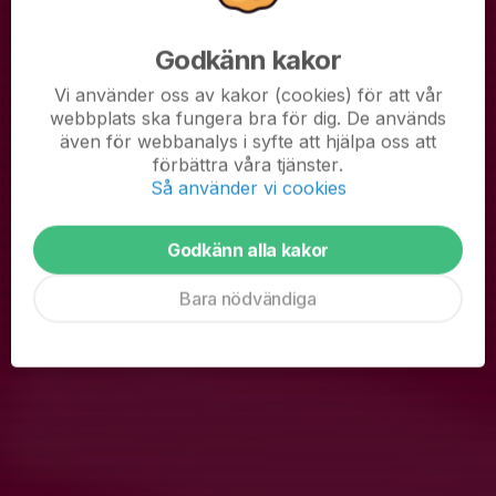
Godkänn kakor
Vi använder oss av kakor (cookies) för att vår
webbplats ska fungera bra för dig. De används
även för webbanalys i syfte att hjälpa oss att
förbättra våra tjänster.
Hej
Så använder vi cookies
Här kommer lite information om säsongen som rullar igång för
fullt nu.
Godkänn alla kakor
Seriestart torsdag 2/4 skärtorsdag (egen träning långfredag och
Bara nödvändiga
ledigt påskafton och påskdagen sedan träning igen annandag
påsk måndag).
I sommar...
Läs mer
Fler nyheter