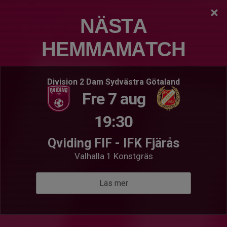
×
QVIDING FIF
NÄSTA
U23
HEMMAMATCH
Logga in
Hem
Kommande matcher
Senaste resultat
Division 2 Dam Sydvästra Götaland
Fre 7 aug
Tis 11 aug 20:05
- Division 3 Dam
Lör 15 au
U23
Torsl
19:30
Landvetter IF 2003
U23
Qviding FIF - IFK Fjärås
Visa tabeller
Valhalla 1 Konstgräs
Välkommen till Qviding FIF U23
Läs mer