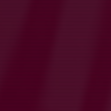
Hej och välkommen till Qviding U23!
Vi är Qviding FIFs äldsta flicklag och 2026 spelar vi för
tredje året seniorfotboll i division 3 och vi kom också 3a i
Gothia cup 2025! Vi är en del av Qviding FIFs
elitförberedande akademi och har ett nära samarbete med
vårt A-lag i div. 2, såväl som de yngre åldersgrupperna
kring både rotationsträningar, spelarutveckling och
matcher.
Just nu är vi ca 20 st i vår spelartrupp. Men vi letar alltid efter