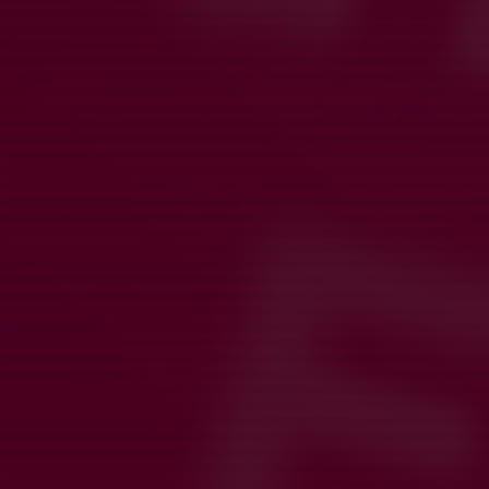
tjejer som brinner för fotboll och som vill bli bättre. Vill du
provträna med oss och fortsätta att utvecklas som
fotbollsspelare? Qviding FIF U23 hjälper dig att ta nästa steg
tillsammans med våra duktiga ledare. Ansökan skickas enkelt in
här på hemsidan.
Klicka här
så kommer du till formuläret du ska
fylla i.
I vår ledarstab finns en huvudtränare (UEFA B-certifierad), en
assisterande tränare, en fystränare, en fysio samt en erfaren
målvaktstränare. Vi arbetar aktivt med fysträning och med
videoanalys och har ett väl fungerande samarbete kring rehab
och idrottsskador.
Vårt Instagram? Jajemen, det hittar du
här
/Qviding FIF
Varmt välkommen till oss!