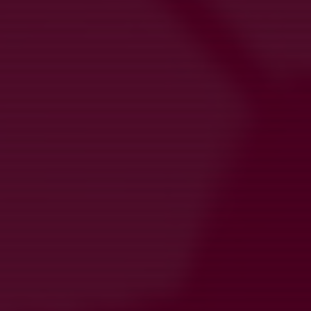
Tis 11/8
Match mot Landvetter IF 2003
20:05-22:05
Härlanda Park 2 Konstgräs
Fre 14/8
Träning
17:00-18:30
Härlanda 1:2
Lör 15/8
Match mot Torslanda IK
15:15-17:15
Torslandavallen 1 Gräs
Mån 17/8
Gym + träning
18:00-19:00
Härlanda Park - Gymmet
Tis 18/8
Träning
18:30-20:00
Härlanda 1:2
Ons 19/8
Match mot Mossens BK
20:15-22:15
Valhalla 1 Konstgräs
Fre 21/8
Träning
17:00-18:30
Härlanda 1:2
Lör 22/8
Match mot Näsets SK
14:15-16:15
Härlanda Park 1 Konstgräs