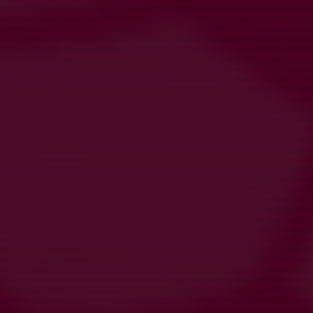
Mån 24/8
Gym träning
19:30-21:30
Härlanda Park - Gymmet
Hela kalendern