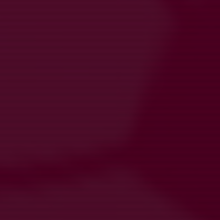
Ons 12/8
Träning Härlanda Park
20:00-21:30
Härlanda Park 21
Fre 14/8
Träning Härlanda Park
17:00-18:30
Härlanda Park 22
Sön 16/8
Träning Härlanda Park
17:30-19:00
Härlanda Park 12
Sön 16/8
Match mot Örgryte IS Fotboll
19:30-21:00
Härlanda Park 1 Konstgräs
Mån 17/8
Träning Härlanda Park
18:30-20:00
Härlanda Park 11
Ons 19/8
Match mot Marieholm IK 1
19:00-20:30
Lövgärdesplan 1 Gräs
Hela kalendern