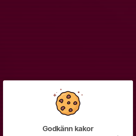
Läs mer
Bemanning Cafe Qviding 24-25 jan
13 jan, 18:34
3 kommentarer
Hej!
Bemanningsschemat för P11:s caféhelg är nu klart.
Föräldrar till nedan spelare ansvarar för cafét:
Pass 1 Lördag 24 jan kl 09.00-11.30 (inkl. öppning)
Arshiya Serce
Arvid Rask
Pass 2 Lördag 24 jan kl 11.30 - 14.00 (inkl....
Läs mer
Frivilliga sökes - P11 ska bemanna cafe
Godkänn kakor
Qviding 24-25 jan