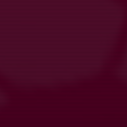
För
smarta
idrottsföreningar