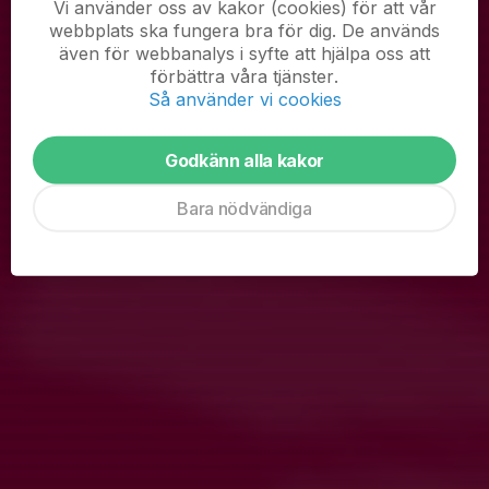
Vi använder oss av kakor (cookies) för att vår
8 jan, 11:48
2 kommentarer
webbplats ska fungera bra för dig. De används
även för webbanalys i syfte att hjälpa oss att
Hej!
förbättra våra tjänster.
Helgen 24-25 januari är det vår tur att bemanna Café Qviding
Så använder vi cookies
igen.
Klubben tror att det räcker med två personer per pass (men man
kan ju såklart vara fler om man vill!). Koder och lathundar skickas
Godkänn alla kakor
ut på måndagen den...
Läs mer
Bara nödvändiga
Fler nyheter
Påminnelse - swisha för bingolotter!
29 dec 2025
0
Säsongsavslutning - bakning behövs!
30 nov 2025
16
Fysträning idag - fredag