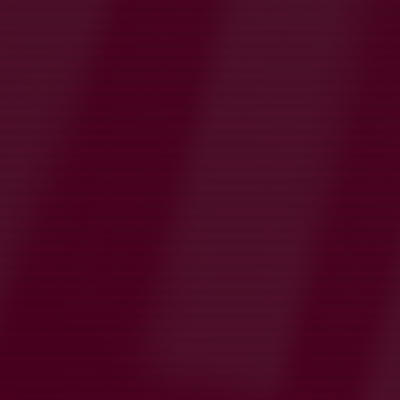
Glädje, engagemang, utveckling och gemenskap
Justerad träningstid imorgon, fredag -
samling 16:45
5 mar, 10:42
0 kommentarer
Läs mer
Påminnelse anmälan till GIFF-Cupen