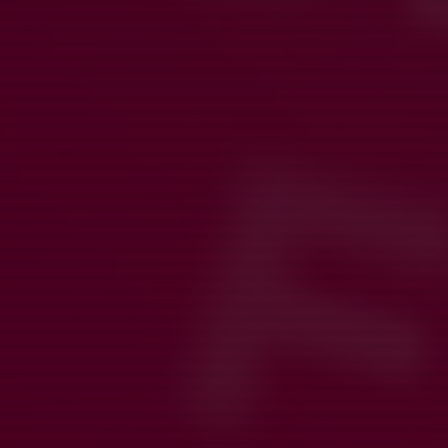
3 mar, 18:58
0 kommentarer
Hej!
Ni som ännu inte svarat på kallelsen till GIFF-cupen, tacksamt
om ni kan ge besked så vi kan planera cupen på bästa möjliga
sätt.
Hälsningar Tränarna
Läs mer
OBS, ingen träning idag söndag 1/3
1 mar, 13:16
0 kommentarer
Hej!
Då vi är för få tillgängliga spelare blir det ingen träning idag,
söndag 1 mars.
mvh Tränarna