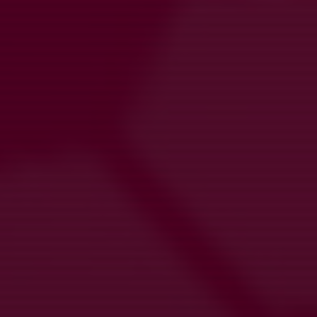
21 nov 2025
0
Dags för Binglotter!
7 nov 2025
0
Info Matcharrangemang
15 aug 2025
1
Kommande aktiviteter
Fre 7/8
Träning Härlanda Park
17:00-18:30
Härlanda Park 22
Sön 9/8
Match mot Finlandia Pallo AIF
19:30-21:00
Härlanda Park 1 Konstgräs
Mån 10/8
Träning Härlanda Park
18:30-20:00
Härlanda Park 11
Ons 12/8
Match mot Jonsereds IF
19:00-21:00
Jonsereds IP 1 Konstgräs