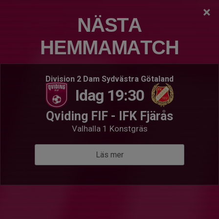
×
QVIDING FIF
NÄSTA
P2011
HEMMAMATCH
Logga in
Hem
Nästa match
Senaste resultat
Division 2 Dam Sydvästra Götaland
Idag 19:30
Sön 9 aug 19:30
- Pojkar 2011(15 år) Svår Grupp A
P2011
Qviding FIF - IFK Fjärås
Finlandia Pallo AIF
Valhalla 1 Konstgräs
Välkommen till P2011
Läs mer