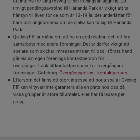
att inte ha för lång resväg till sin träningsanläggning. Ett
rimligt pendlingsavstånd till Härlanda Park är viktigt att ta
hänsyn till även för de som är 13-19 år, det underlättar för
barn och ungdomarna om de själva kan ta sig till Härlanda
Park.
Qviding FIF är måna om att ha en god relation och ett bra
samarbete med andra föreningar. Det är därför viktigt att
spelare som skickar intresseanmälan till oss i första hand
går via sin egen förenings kontaktperson för
övergångar. Länk till kontaktpersoner för övergångar i
föreningar i Göteborg:
Övergångspolicy - kontaktperson
.
Eftersom det finns ett stort intresse att börja spela i Qviding
FIF kan vi tyvärr inte garantera alla en plats hos oss då
vissa grupper är stora till antalet, eller har få ledare per
grupp.