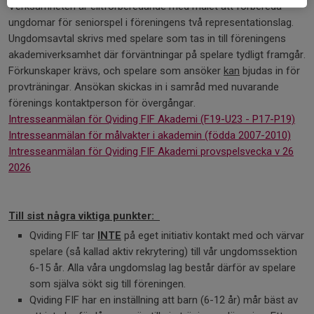
Verksamheten är elitförberedande med målet att förbereda
ungdomar för seniorspel i föreningens två representationslag.
Ungdomsavtal skrivs med spelare som tas in till föreningens
akademiverksamhet där förväntningar på spelare tydligt framgår.
Förkunskaper krävs, och spelare som ansöker
kan
bjudas in för
provträningar. Ansökan skickas in i samråd med nuvarande
förenings kontaktperson för övergångar.
Intresseanmälan för Qviding FIF Akademi (F19-U23 - P17-P19)
Intresseanmälan för målvakter i akademin (födda 2007-2010)
Intresseanmälan för Qviding FIF Akademi provspelsvecka v 26
2026
Till sist några viktiga punkter:
Qviding FIF tar
INTE
på eget initiativ kontakt med och värvar
spelare (så kallad aktiv rekrytering) till vår ungdomssektion
6-15 år. Alla våra ungdomslag lag består därför av spelare
som själva sökt sig till föreningen.
Qviding FIF har en inställning att barn (6-12 år) mår bäst av