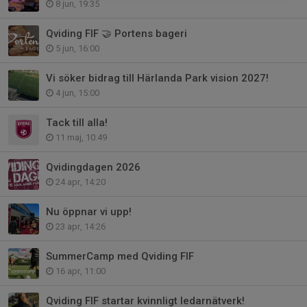
8 jun, 19:35
Qviding FIF 🤝 Portens bageri
5 jun, 16:00
Vi söker bidrag till Härlanda Park vision 2027!
4 jun, 15:00
Tack till alla!
11 maj, 10:49
Qvidingdagen 2026
24 apr, 14:20
Nu öppnar vi upp!
23 apr, 14:26
SummerCamp med Qviding FIF
16 apr, 11:00
Qviding FIF startar kvinnligt ledarnätverk!