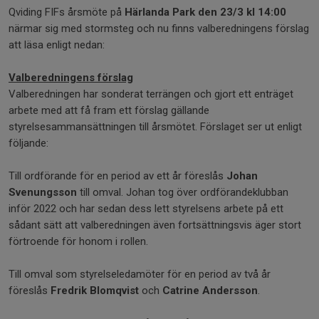
Qviding FIFs årsmöte på
Härlanda Park den 23/3 kl 14:00
närmar sig med stormsteg och nu finns valberedningens förslag
att läsa enligt nedan:
Valberedningens förslag
Valberedningen har sonderat terrängen och gjort ett enträget
arbete med att få fram ett förslag gällande
styrelsesammansättningen till årsmötet. Förslaget ser ut enligt
följande:
Till ordförande för en period av ett år föreslås
Johan
Svenungsson
till omval. Johan tog över ordförandeklubban
inför 2022 och har sedan dess lett styrelsens arbete på ett
sådant sätt att valberedningen även fortsättningsvis äger stort
förtroende för honom i rollen.
Till omval som styrelseledamöter för en period av två år
föreslås
Fredrik Blomqvist
och
Catrine Andersson
.