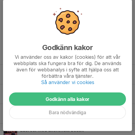
Välkomna till årsmöte för verksamhetsåret 2024!
Dela nyhet
Godkänn kakor
Tidigare nyheter
Vi använder oss av kakor (cookies) för att vår
webbplats ska fungera bra för dig. De används
även för webbanalys i syfte att hjälpa oss att
Vilken vecka – tack alla vinröda för en fantastisk Gothia Cup!
förbättra våra tjänster.
26 jul, 09:00
Så använder vi cookies
Ny läktare!
7 jul, 09:00
Godkänn alla kakor
En fortsatt härlig fotbollssommar!
Bara nödvändiga
2 jul, 15:30
Läsfest med allsvenskt besök