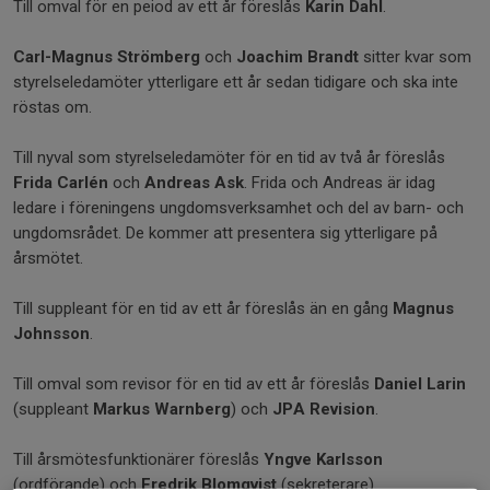
Till omval för en peiod av ett år föreslås
Karin Dahl
.
Carl-Magnus Strömberg
och
Joachim Brandt
sitter kvar som
styrelseledamöter ytterligare ett år sedan tidigare och ska inte
röstas om.
Till nyval som styrelseledamöter för en tid av två år föreslås
Frida Carlén
och
Andreas Ask
. Frida och Andreas är idag
ledare i föreningens ungdomsverksamhet och del av barn- och
ungdomsrådet. De kommer att presentera sig ytterligare på
årsmötet.
Till suppleant för en tid av ett år föreslås än en gång
Magnus
Johnsson
.
Till omval som revisor för en tid av ett år föreslås
Daniel Larin
(suppleant
Markus Warnberg
) och
JPA Revision
.
Till årsmötesfunktionärer föreslås
Yngve Karlsson
(ordförande) och
Fredrik Blomqvist
(sekreterare).