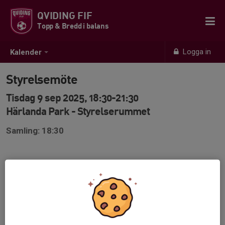
QVIDING FIF
Topp & Bredd i balans
Logga in
Kalender
Styrelsemöte
Tisdag 9 sep 2025, 18:30-21:30
Härlanda Park - Styrelserummet
Samling: 18:30