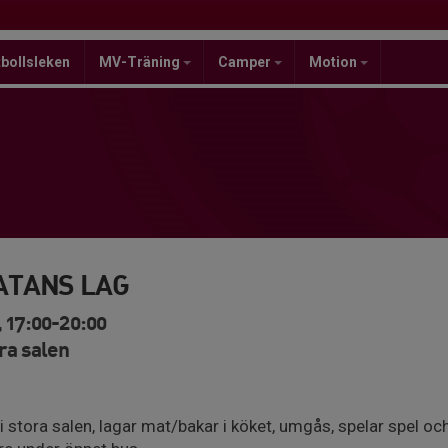
bollsleken
MV-Träning
Camper
Motion
ATANS LAG
 17:00-20:00
ra salen
stora salen, lagar mat/bakar i köket, umgås, spelar spel och