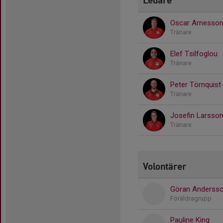
Oscar Arnesso
Tränare
Elef Tsilfoglou
Tränare
Peter Törnquist
Tränare
Josefin Larsso
Tränare
Volontärer
Göran Anderss
Föräldragrupp
Pauline King