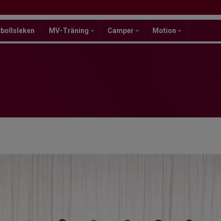
bollsleken
MV-Träning
Camper
Motion