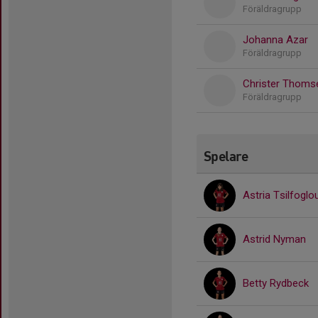
Föräldragrupp
Johanna Azar
Föräldragrupp
Christer Thoms
Föräldragrupp
Spelare
Astria Tsilfoglo
Astrid Nyman
Betty Rydbeck