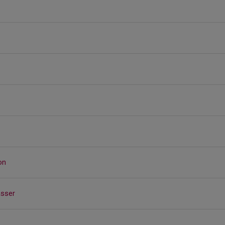
on
sser