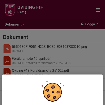
QVIDING FIF
F2013
Logga in
Dokument
Dokument
565D63CF-9051-422B-BCB9-E0810373CD1C.png
0,69 MB
Föräldramöte 10 april.pdf
0,07 MB
| Protokoll föräldramöte 2024-04-10
Qviding F13 Föräldramöte 251022.pdf
2,32 MB
| Föräldramöte 2025
Qviding Föräldramöte 061124.pdf
3,75 MB
| Presentation från Föräldramöte