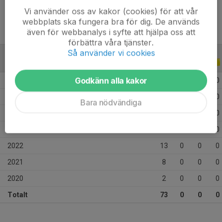
Vi använder oss av kakor (cookies) för att vår
webbplats ska fungera bra för dig. De används
även för webbanalys i syfte att hjälpa oss att
förbättra våra tjänster.
Så använder vi cookies
ALLA SERIER
ALLA ÅR
Godkänn alla kakor
2026
15
0
0
0
2025
11
0
0
0
Bara nödvändiga
2024
13
0
0
0
2023
11
0
0
0
2022
13
0
0
0
2021
8
0
0
0
2020
2
0
0
0
Totalt
73
0
0
0