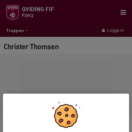
QVIDING FIF
F2013
Logga in
Truppen
Christer Thomsen
Ålder
48 år