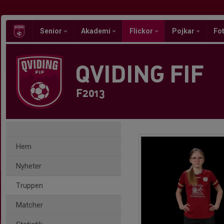
Senior
Akademi
Flickor
Pojkar
Fot
QVIDING FIF
F2013
Hem
Nyheter
Truppen
Matcher