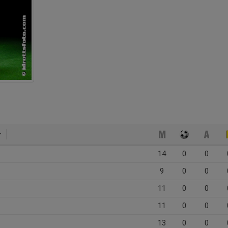
14
0
0
9
0
0
11
0
0
11
0
0
13
0
0