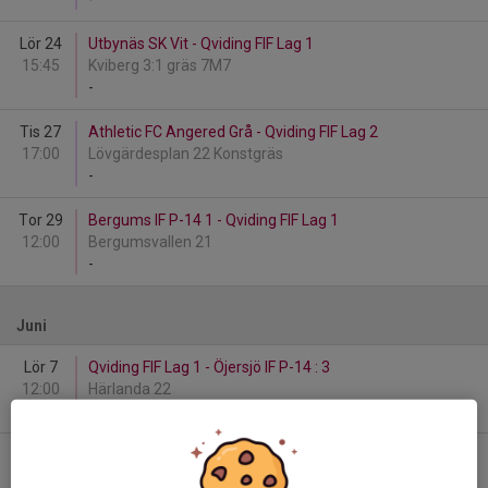
Lör 24
Utbynäs SK Vit - Qviding FIF Lag 1
15:45
Kviberg 3:1 gräs 7M7
-
Tis 27
Athletic FC Angered Grå - Qviding FIF Lag 2
17:00
Lövgärdesplan 22 Konstgräs
-
Tor 29
Bergums IF P-14 1 - Qviding FIF Lag 1
12:00
Bergumsvallen 21
-
Juni
Lör 7
Qviding FIF Lag 1 - Öjersjö IF P-14 : 3
12:00
Härlanda 22
-
Lör 7
Qviding FIF Lag 2 - Utbynäs SK Vit
13:15
Härlanda 22