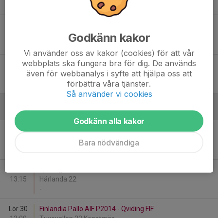
-
Sön 15
Öjersjö IF P-14 : 3 - Qviding FIF Lag 2
Godkänn kakor
10:15
Öjersjö IP 12 Konstgräs
-
Vi använder oss av kakor (cookies) för att vår
webbplats ska fungera bra för dig. De används
Sön 15
Athletic FC Angered Grå - Qviding FIF Lag 1
även för webbanalys i syfte att hjälpa oss att
12:00
Lövgärdesplan 22 Konstgräs
förbättra våra tjänster.
-
Så använder vi cookies
Augusti
Godkänn alla kakor
Lör 23
Qviding FIF - Hönö IS Röd
12:00
Härlanda 22
Bara nödvändiga
-
Lör 23
Qviding FIF - Hönö IS Vit
13:15
Härlanda 22
-
Lör 30
Finlandia Pallo AIF P2014 - Qviding FIF