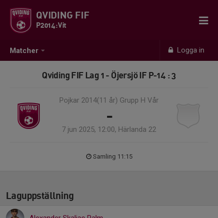
QVIDING FIF
P2014:Vit
Logga in
Matcher
Qviding FIF Lag 1 - Öjersjö IF P-14 : 3
Pojkar 2014(11 år) Grupp H Vår
-
7 jun 2025, 12:00, Härlanda 22
Samling 11:15
Laguppställning