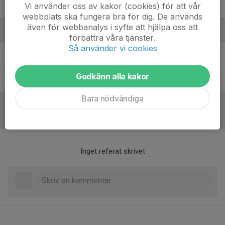
Vi använder oss av kakor (cookies) för att vår
Royce Jireh McSey
webbplats ska fungera bra för dig. De används
även för webbanalys i syfte att hjälpa oss att
Ledare
förbättra våra tjänster.
Så använder vi cookies
Staffan Sandblad
Huvudtränare
Godkänn alla kakor
Victor Hammar
Assisterande tränare
Bara nödvändiga
Referat
Inget referat skrivet