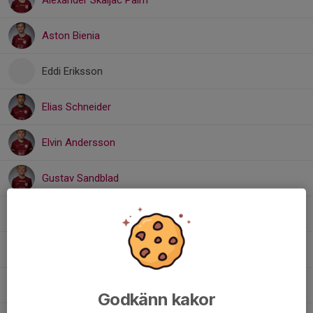
Alexander Skaljac Palm
Aston Bienia
Eddi Eriksson
Elias Schneider
Elvin Andersson
Gustav Sandblad
Lucas Ariza Ahl
Matheo Spjuth
Nils Fabricius
Godkänn kakor