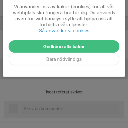
Vi använder oss av kakor (cookies) för att vår
Valter Sätterström Grevås
webbplats ska fungera bra för dig. De används
även för webbanalys i syfte att hjälpa oss att
Ledare
förbättra våra tjänster.
Så använder vi cookies
Nils Jordan
Assisterande tränare
Godkänn alla kakor
Per Wargskog
Assisterande tränare
Bara nödvändiga
Referat
Inget referat skrivet