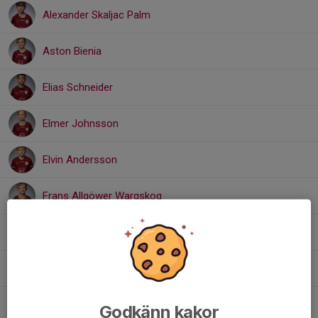
Alexander Skaljac Palm
Aston Bienia
Elias Schneider
Elmer Johnsson
Elvin Andersson
Frans Allgöwer Wargskog
Matheo Clarbris
Nils Fabricius
Tage Jordan
Godkänn kakor