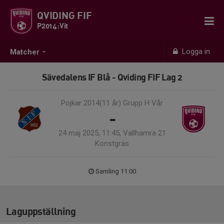
QVIDING FIF
P2014:Vit
Logga in
Matcher
Sävedalens IF Blå - Qviding FIF Lag 2
Pojkar 2014(11 år) Grupp H Vår
-
24 maj 2025, 11:45, Vallhamra 21
Konstgräs
Samling 11:00
Laguppställning