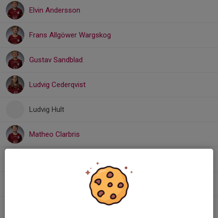
Elvin Andersson
Frans Allgöwer Wargskog
Gustav Sandblad
Ludvig Cederqvist
Ludvig Hult
Matheo Clarbris
Matheo Spjuth
Tage Jordan
Ulfur Mogensen