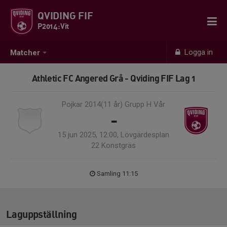
QVIDING FIF
P2014:Vit
Logga in
Matcher
Athletic FC Angered Grå - Qviding FIF Lag 1
Pojkar 2014(11 år) Grupp H Vår
-
15 jun 2025, 12:00, Lövgärdesplan
22 Konstgräs
Samling 11:15
Laguppställning