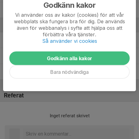
Godkänn kakor
Vincent Brorström
Vi använder oss av kakor (cookies) för att vår
webbplats ska fungera bra för dig. De används
Ledare
även för webbanalys i syfte att hjälpa oss att
förbättra våra tjänster.
Nils Jordan
Assisterande tränare
Så använder vi cookies
Per Wargskog
Assisterande tränare
Godkänn alla kakor
Bara nödvändiga
Staffan Sandblad
Huvudtränare
Referat
Inget referat skrivet