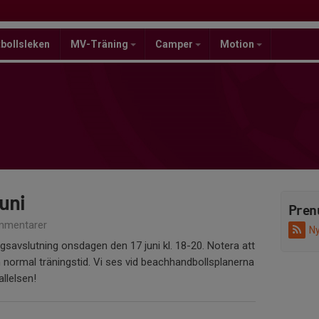
bollsleken
MV-Träning
Camper
Motion
juni
Pren
mmentarer
Ny
savslutning onsdagen den 17 juni kl. 18-20. Notera att
än normal träningstid. Vi ses vid beachhandbollsplanerna
llelsen!