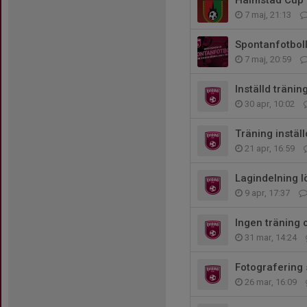
Halmstad Cup 
7 maj, 21:13
Spontanfotboll 
7 maj, 20:59
Inställd träni
30 apr, 10:02
Träning instäl
21 apr, 16:59
Lagindelning l
9 apr, 17:37
Ingen träning 
31 mar, 14:24
Fotografering
26 mar, 16:09