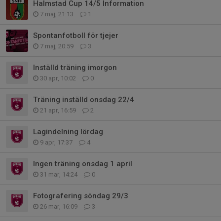
Halmstad Cup 14/5 Information
7 maj, 21:13
1
Spontanfotboll för tjejer
7 maj, 20:59
3
Inställd träning imorgon
30 apr, 10:02
0
Träning inställd onsdag 22/4
21 apr, 16:59
2
Lagindelning lördag
9 apr, 17:37
4
Ingen träning onsdag 1 april
31 mar, 14:24
0
Fotografering söndag 29/3
26 mar, 16:09
3