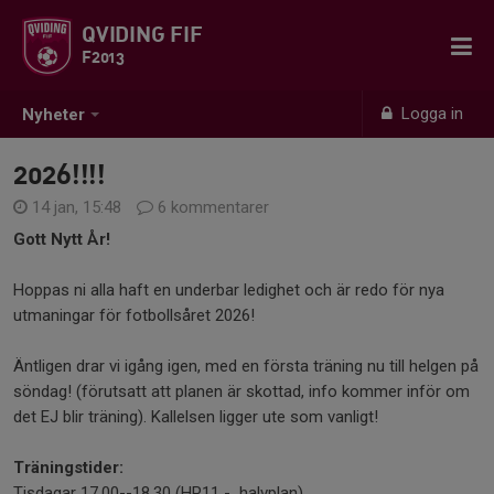
QVIDING FIF
F2013
Logga in
Nyheter
2026!!!!
14 jan, 15:48
6 kommentarer
Gott Nytt År!
Hoppas ni alla haft en underbar ledighet och är redo för nya
utmaningar för fotbollsåret 2026!
Äntligen drar vi igång igen, med en första träning nu till helgen på
söndag! (förutsatt att planen är skottad, info kommer inför om
det EJ blir träning). Kallelsen ligger ute som vanligt!
Träningstider:
Tisdagar 17.00--18.30 (HP11 - halvplan)