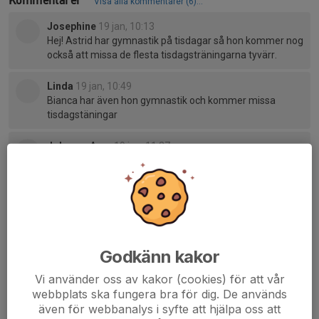
Visa alla kommentarer (6)...
Josephine
19 jan, 10:13
Hej! Astrid har gymnastik på tisdagar så hon kommer nog
också att missa de flesta tisdagsträningarna tyvärr.
Linda
19 jan, 10:49
Bianca har även hon gymnastik och kommer missa
tisdagstäningar
Johanna Azar
19 jan, 11:27
Och Edith har simning 😅
Peter Törnquist
19 jan, 12:32
Vi vet att det är en riktigt dålig tid då flera har olika
aktiviteter. Vi försökte byta men lyckades ej. Även vi
tränare har svårt att hinna.
Godkänn kakor
Nu är sista schemat ute och vi får se ifall vi lyckas byta
eller knö oss in på annan tid. Inte lätt för kansliet att lösa
Vi använder oss av kakor (cookies) för att vår
allt med så få plantider.
webbplats ska fungera bra för dig. De används
även för webbanalys i syfte att hjälpa oss att