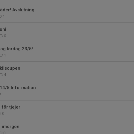
äder! Avslutning
1
uni
0
ag lördag 23/5!
1
skilscupen
4
14/5 Information
1
för tjejer
3
ng imorgon
0