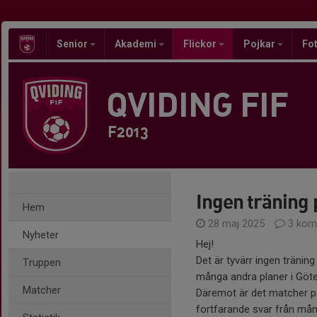
Senior
Akademi
Flickor
Pojkar
Fot
QVIDING FIF
F2013
Ingen träning 
Hem
28 maj 2025
3 kom
Nyheter
Hej!
Det är tyvärr ingen träni
Truppen
många andra planer i Göt
Matcher
Däremot är det matcher på
fortfarande svar från mån