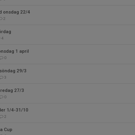
ld onsdag 22/4
2
ördag
4
onsdag 1 april
0
 söndag 29/3
3
fredag 27/3
0
der 1/4-31/10
2
da Cup