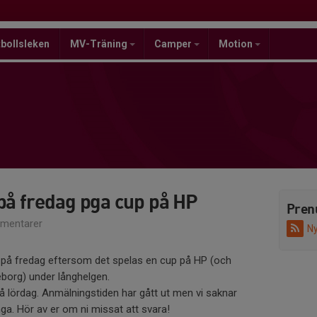
bollsleken
MV-Träning
Camper
Motion
på fredag pga cup på HP
Pren
mentarer
Ny
ng på fredag eftersom det spelas en cup på HP (och
eborg) under långhelgen.
 lördag. Anmälningstiden har gått ut men vi saknar
ga. Hör av er om ni missat att svara!