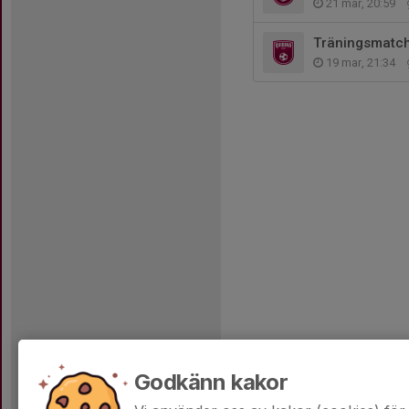
21 mar, 20:59
Träningsmatc
19 mar, 21:34
Godkänn kakor