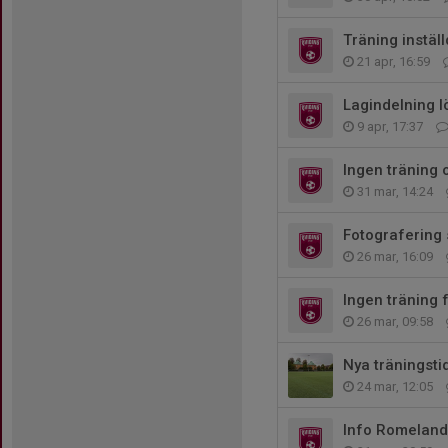
Träning instäl
21 apr, 16:59
Lagindelning l
9 apr, 17:37
Ingen träning 
31 mar, 14:24
Fotografering
26 mar, 16:09
Ingen träning 
26 mar, 09:58
Nya träningsti
24 mar, 12:05
Info Romelan