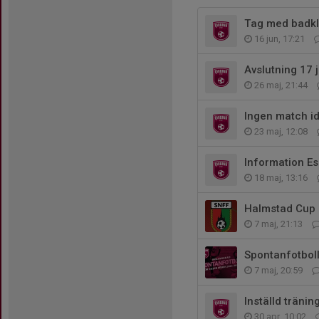
Tag med badkl
16 jun, 17:21
Avslutning 17 j
26 maj, 21:44
Ingen match id
23 maj, 12:08
Information E
18 maj, 13:16
Halmstad Cup 
7 maj, 21:13
Spontanfotboll 
7 maj, 20:59
Inställd träni
30 apr, 10:02