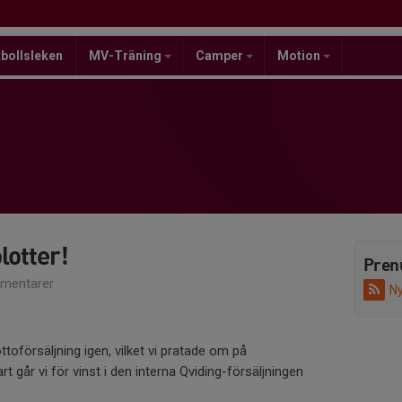
bollsleken
MV-Träning
Camper
Motion
lotter!
Pren
mentarer
Ny
ttoförsäljning igen, vilket vi pratade om på
rt går vi för vinst i den interna Qviding-försäljningen