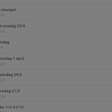
ng imorgon
0
ld onsdag 22/4
2
ördag
4
onsdag 1 april
0
 söndag 29/3
3
fredag 27/3
0
der 1/4-31/10