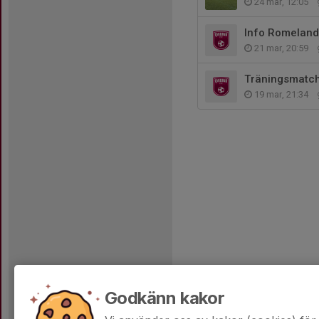
24 mar, 12:05
Info Romelan
21 mar, 20:59
Träningsmatc
19 mar, 21:34
Godkänn kakor