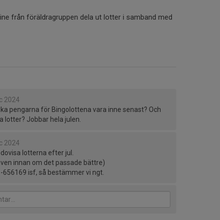
ne från föräldragruppen dela ut lotter i samband med
c 2024
 ska pengarna för Bingolottena vara inne senast? Och
lotter? Jobbar hela julen.
c 2024
edovisa lotterna efter jul.
även innan om det passade bättre)
656169 isf, så bestämmer vi ngt.