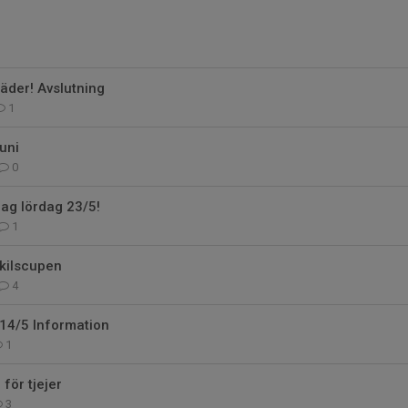
äder! Avslutning
1
uni
0
ag lördag 23/5!
1
skilscupen
4
14/5 Information
1
för tjejer
3