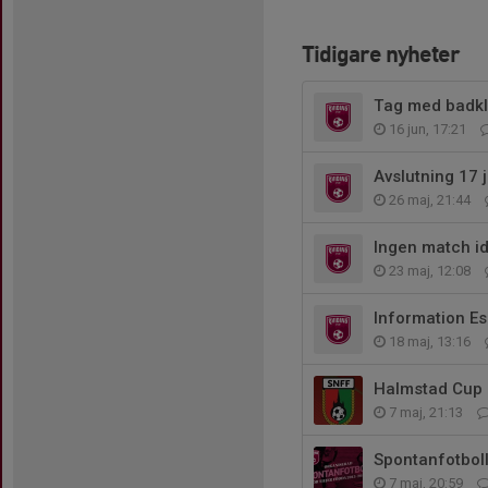
Tidigare nyheter
Tag med badkl
16 jun, 17:21
Avslutning 17 j
26 maj, 21:44
Ingen match id
23 maj, 12:08
Information E
18 maj, 13:16
Halmstad Cup 
7 maj, 21:13
Spontanfotboll 
7 maj, 20:59