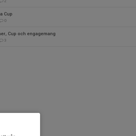
2
da Cup
0
her, Cup och engagemang
3