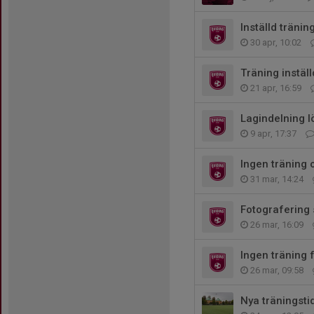
Inställd träni
30 apr, 10:02
Träning instäl
21 apr, 16:59
Lagindelning l
9 apr, 17:37
Ingen träning 
31 mar, 14:24
Fotografering
26 mar, 16:09
Ingen träning 
26 mar, 09:58
Nya träningsti