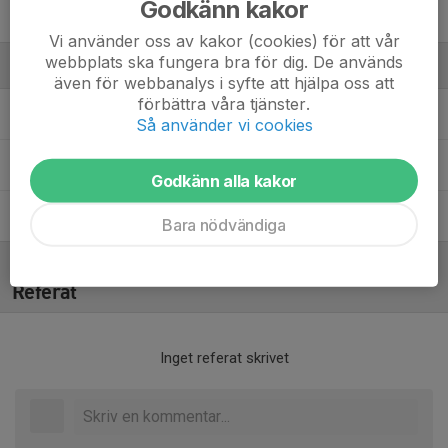
Godkänn kakor
Tilda Standley
Vi använder oss av kakor (cookies) för att vår
webbplats ska fungera bra för dig. De används
Ledare
även för webbanalys i syfte att hjälpa oss att
förbättra våra tjänster.
Elef Tsilfoglou
Tränare
Så använder vi cookies
Mats Leffler
Tränare
Godkänn alla kakor
Peter Törnquist
Tränare
Bara nödvändiga
Referat
Inget referat skrivet