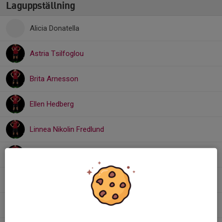
Laguppställning
Alicia Donatella
Astria Tsilfoglou
Brita Arnesson
Ellen Hedberg
Linnea Nikolin Fredlund
Liv Törnquist
Mila Loguin
Moa Leffler