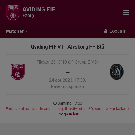
QVIDING FIF
F2013
Logga in
Matcher
Qviding FIF Vit - Älvsborg FF Blå
Flickor 2013(10 år) Grupp E Vår
-
24 apr 2023, 17:30,
Påvelundsplanen
Samling 17:00
Endast kallade kunde anmäla sig till aktiviteten. 20 personer var kallade.
Logga in här