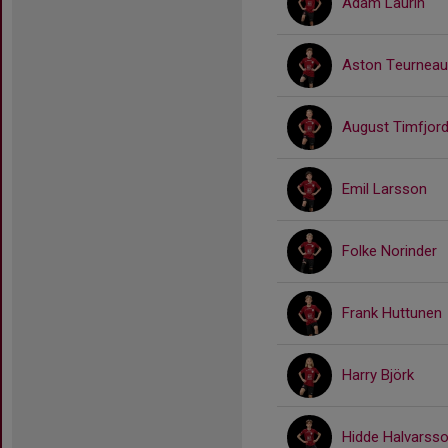
Adam Laurin
Aston Teurneau
August Timfjor
Emil Larsson
Folke Norinder
Frank Huttunen
Harry Björk
Hidde Halvarss