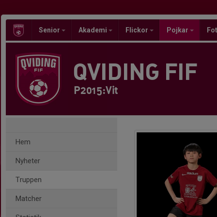
Senior
Akademi
Flickor
Pojkar
Fot
QVIDING FIF
P2015:Vit
Hem
Nyheter
Truppen
Matcher