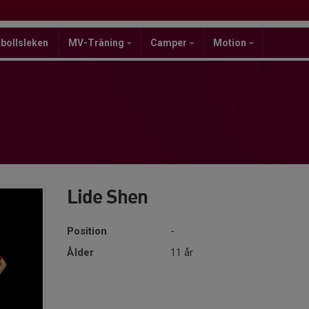
bollsleken
MV-Träning
Camper
Motion
Lide Shen
Position
-
Ålder
11 år