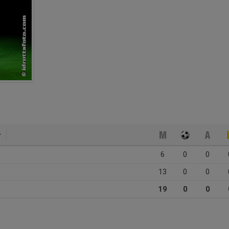
6
0
0
13
0
0
19
0
0