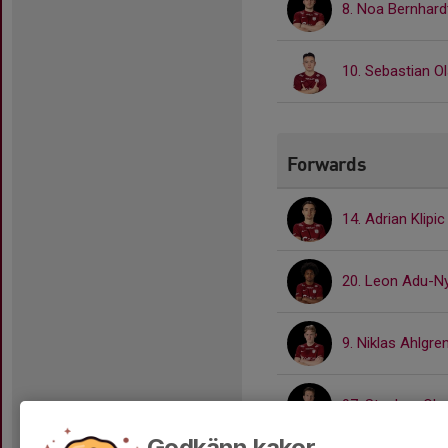
8. Noa Bernhard
10. Sebastian O
Forwards
14. Adrian Klipic
20. Leon Adu-N
9. Niklas Ahlgre
97. Stephan Ols
Godkänn kakor