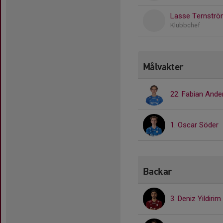
Lasse Ternstr
Klubbchef
Målvakter
22. Fabian And
1. Oscar Söder
Backar
3. Deniz Yildirim