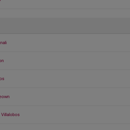
nali
on
os
Keown
 Villalobos