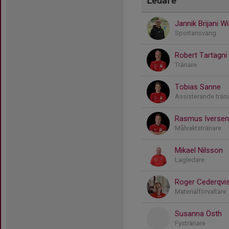
Jannik Brijani W
Sportansvarig
Robert Tartagni
Tränare
Tobias Sanne
Assisterande trän
Rasmus Iversen
Målvaktstränare
Mikael Nilsson
Lagledare
Roger Cederqvis
Materialförvaltare
Susanna Östh
Fystränare