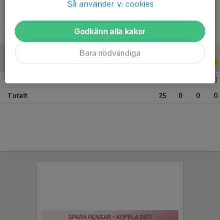
Så använder vi cookies
Godkänn alla kakor
Bara nödvändiga
ALLA SERIER
ALLA ÅR
2026
25
0
0
0
Totalt
25
0
0
0