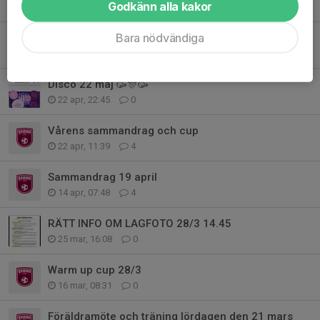
Godkänn alla kakor
7 maj, 12:29
0
Bara nödvändiga
Info kring biljetter till anhöriga 9/5
30 apr, 15:59
0
Disco 22 maj 🥳🎊🥳
22 apr, 22:45
0
Vårens sammandrag och cup
22 apr, 11:39
4
Sammandrag 19 april
14 apr, 07:48
4
RÄTT INFO OM LAGFOTO 28/3 14.45
25 mar, 16:08
0
Warm up cup 28/3
16 mar, 08:31
0
Föräldramöte och träning lördagen den 21 mars