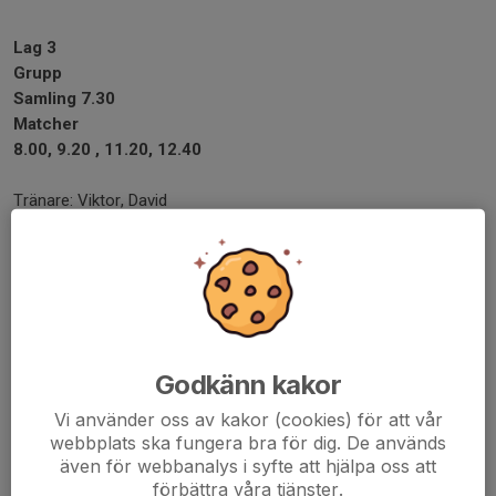
Lag 3
Grupp
Samling 7.30
Matcher
8.00, 9.20 , 11.20, 12.40
Tränare: Viktor, David
Spelare:
Vejra
Ingrid R
Rose
Elli
Aella
Godkänn kakor
Siri
Linn
Vi använder oss av kakor (cookies) för att vår
Umi
webbplats ska fungera bra för dig. De används
Juni
även för webbanalys i syfte att hjälpa oss att
förbättra våra tjänster.