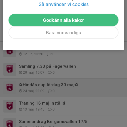
Dela nyhet
Så använder vi cookies
Godkänn alla kakor
Bara nödvändiga
Tidigare nyheter
Sista träningen för säsongen
12 jun, 23:20
2
Samling 7.30 på Fagervallen
29 maj, 15:07
0
⚽️Hindås cup lördag 30 maj⚽️
24 maj, 22:09
0
Träning 16 maj inställd
13 maj, 19:45
0
Sammandrag Bergumsvallen 17/5