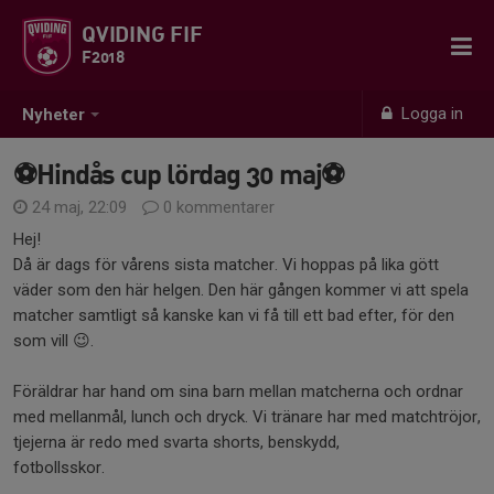
QVIDING FIF
F2018
Logga in
Nyheter
⚽️Hindås cup lördag 30 maj⚽️
24 maj, 22:09
0 kommentarer
Hej!
Då är dags för vårens sista matcher. Vi hoppas på lika gött
väder som den här helgen. Den här gången kommer vi att spela
matcher samtligt så kanske kan vi få till ett bad efter, för den
som vill 😉.
Föräldrar har hand om sina barn mellan matcherna och ordnar
med mellanmål, lunch och dryck. Vi tränare har med matchtröjor,
tjejerna är redo med svarta shorts, benskydd,
fotbollsskor.