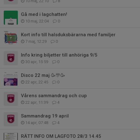
10 maj, 22:10
8
Gå med i lagchatten!
10 maj, 22:04
0
Kort info till halsduksbärarna med familjer
7 maj, 12:29
0
Info kring biljetter till anhöriga 9/5
30 apr, 15:59
0
Disco 22 maj 🥳🎊🥳
22 apr, 22:45
0
Vårens sammandrag och cup
22 apr, 11:39
4
Sammandrag 19 april
14 apr, 07:48
4
RÄTT INFO OM LAGFOTO 28/3 14.45