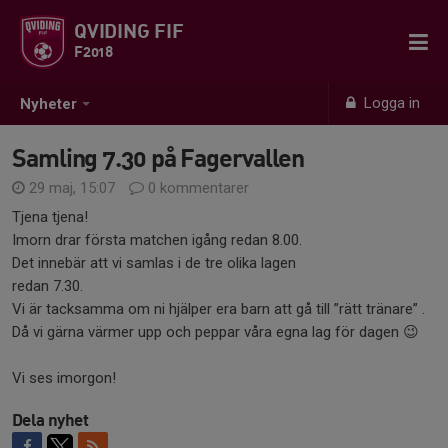
QVIDING FIF
F2018
Logga in
Nyheter
Samling 7.30 på Fagervallen
29 maj, 15:07
0 kommentarer
Tjena tjena!
Imorn drar första matchen igång redan 8.00.
Det innebär att vi samlas i de tre olika lagen
redan 7.30.
Vi är tacksamma om ni hjälper era barn att gå till ”rätt tränare” .
Då vi gärna värmer upp och peppar våra egna lag för dagen 😉
Vi ses imorgon!
Dela nyhet