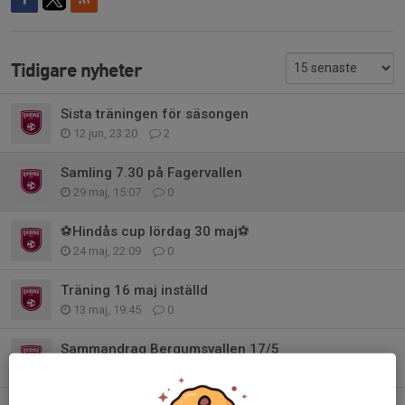
Tidigare nyheter
Sista träningen för säsongen
12 jun, 23:20
2
Samling 7.30 på Fagervallen
29 maj, 15:07
0
⚽️Hindås cup lördag 30 maj⚽️
24 maj, 22:09
0
Träning 16 maj inställd
13 maj, 19:45
0
Sammandrag Bergumsvallen 17/5
10 maj, 22:10
8