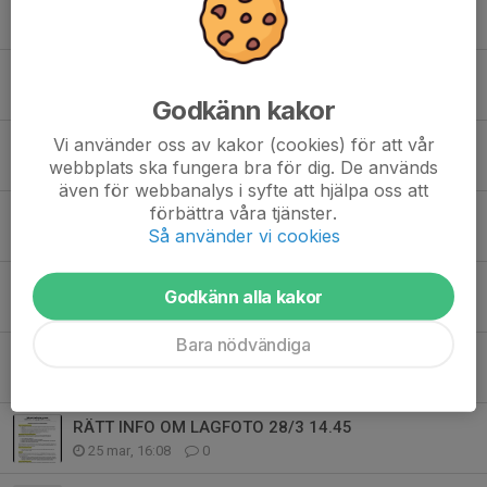
Gå med i lagchatten!
10 maj, 22:04
0
Kort info till halsduksbärarna med familjer
7 maj, 12:29
0
Godkänn kakor
Vi använder oss av kakor (cookies) för att vår
Info kring biljetter till anhöriga 9/5
webbplats ska fungera bra för dig. De används
30 apr, 15:59
0
även för webbanalys i syfte att hjälpa oss att
förbättra våra tjänster.
Disco 22 maj 🥳🎊🥳
Så använder vi cookies
22 apr, 22:45
0
Vårens sammandrag och cup
Godkänn alla kakor
22 apr, 11:39
4
Bara nödvändiga
Sammandrag 19 april
14 apr, 07:48
4
RÄTT INFO OM LAGFOTO 28/3 14.45
25 mar, 16:08
0