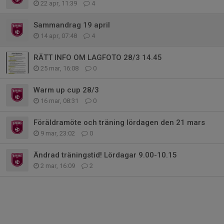
22 apr, 11:39
4
Sammandrag 19 april
14 apr, 07:48
4
RÄTT INFO OM LAGFOTO 28/3 14.45
25 mar, 16:08
0
Warm up cup 28/3
16 mar, 08:31
0
Föräldramöte och träning lördagen den 21 mars
9 mar, 23:02
0
Ändrad träningstid! Lördagar 9.00-10.15
2 mar, 16:09
2