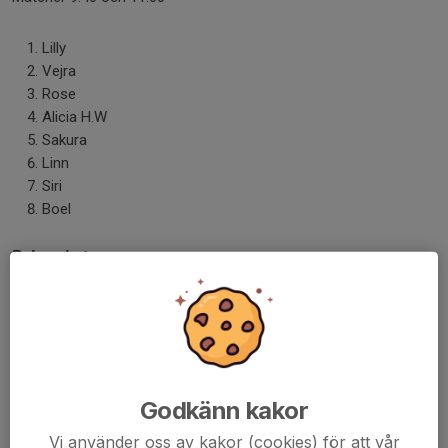
Lilly
Vejra
Rose
Alicia H.W
Sakura
Linn
Siri
Boel
Dela nyhet
Kommentarer
Marina Emanuelsson
14 apr, 09:47
Vart ligger LP någonstans?
Godkänn kakor
Vi använder oss av kakor (cookies) för att vår
Josefin Hittrich
14 apr, 09:51