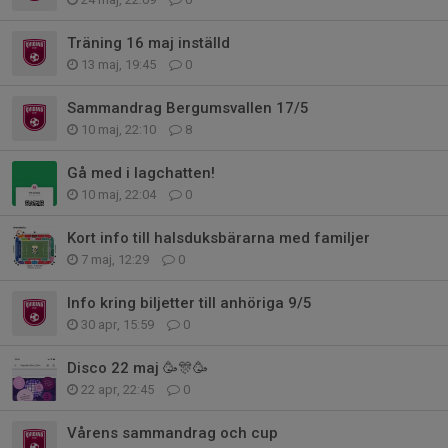
Träning 16 maj inställd
13 maj, 19:45
0
Sammandrag Bergumsvallen 17/5
10 maj, 22:10
8
Gå med i lagchatten!
10 maj, 22:04
0
Kort info till halsduksbärarna med familjer
7 maj, 12:29
0
Info kring biljetter till anhöriga 9/5
30 apr, 15:59
0
Disco 22 maj 🥳🎊🥳
22 apr, 22:45
0
Vårens sammandrag och cup