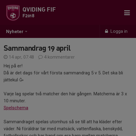
QVIDING FIF
F2018
Logga in
Nyheter
Sammandrag 19 april
14 apr, 07:48
4 kommentarer
Hej på er!
Då är det dags för vårt första sammandrag 5 v 5. Det ska bli
jättekul 🥳
Varje lag spelar två matcher den här gången. Matcherna är 3 x
10 minuter.
Spelschema
Sammandraget spelas utomhus så se till att ha kläder efter
väder. Ni föräldrar tar med matsäck, vattenflaska, benskydd,
fotbollsskor och har hand om era barn mellan matcherna.