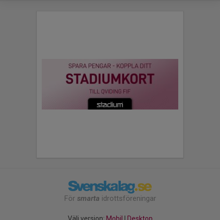
För
smarta
idrottsföreningar
Välj version:
Mobil
|
Desktop