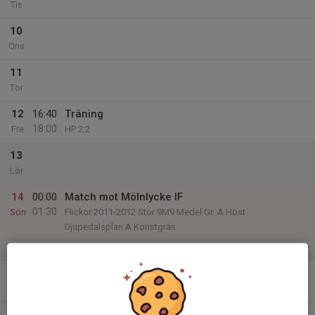
Tis
10
Ons
11
Tor
12
16:40
Träning
18:00
Fre
HP 2:2
13
Lör
14
00:00
Match mot Mölnlycke IF
01:30
Sön
Flickor 2011-2012 Stor 9M9 Medel Gr. A Höst
Djupedalsplan A Konstgräs
v.38
15
17:00
Träning
18:30
Mån
HP 1:1