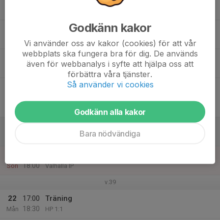
16
Tis
Godkänn kakor
17
Ons
Vi använder oss av kakor (cookies) för att vår
webbplats ska fungera bra för dig. De används
18
även för webbanalys i syfte att hjälpa oss att
Tor
förbättra våra tjänster.
Så använder vi cookies
19
19:00
Match mot Kållered SK F11
20:30
Fre
Flickor 2011-2012 Stor 9M9 Medel Gr. A Höst
Härlanda Park 1 Konstgräs
Godkänn alla kakor
20
Bara nödvändiga
Lör
21
16:00
Matchuppdrag Dam
18:00
Sön
Valhalla IP
v.39
22
17:00
Träning
18:30
Mån
HP 1:1