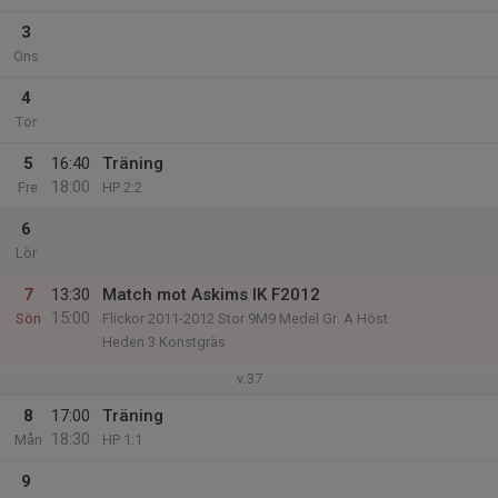
3
Ons
4
Tor
5
16:40
Träning
18:00
Fre
HP 2:2
6
Lör
7
13:30
Match mot Askims IK F2012
15:00
Sön
Flickor 2011-2012 Stor 9M9 Medel Gr. A Höst
Heden 3 Konstgräs
v.37
8
17:00
Träning
18:30
Mån
HP 1:1
9