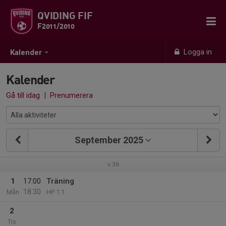
QVIDING FIF
F2011/2010
Logga in
Kalender
Kalender
Gå till idag
|
Prenumerera
September 2025
v.36
1
17:00
Träning
18:30
Mån
HP 1:1
2
Tis