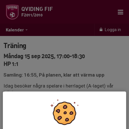
QVIDING FIF
F2011/2010
Logga in
Kalender
Träning
Måndag 15 sep 2025, 17:00-18:30
HP 1:1
Samling: 16:55, På planen, klar att värma upp
Idag besöker några spelare i herrlaget (A-laget) vår
träning.
Vi tränar ungefär som vanligt, men får lite tips av dem
😊⚽️