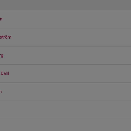
en
mström
rg
 Dahl
m