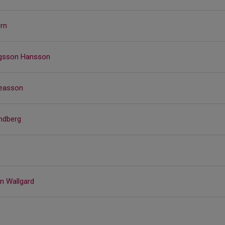
orn
ngsson Hansson
reasson
ändberg
in Wallgard