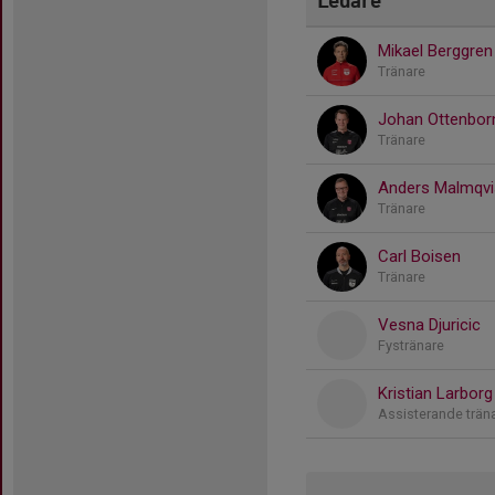
Mikael Berggren
Tränare
Johan Ottenbor
Tränare
Anders Malmqvi
Tränare
Carl Boisen
Tränare
Vesna Djuricic
Fystränare
Kristian Larborg
Assisterande trä