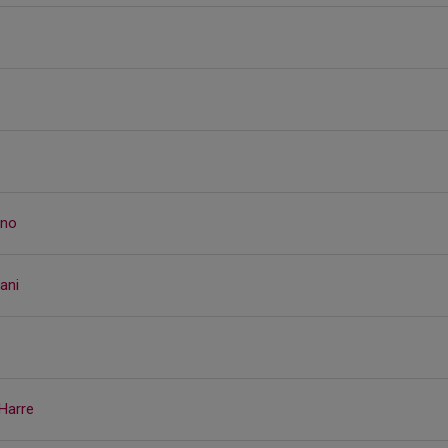
ino
ani
Harre