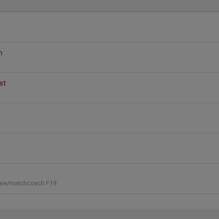
n
st
nare/matchcoach F19