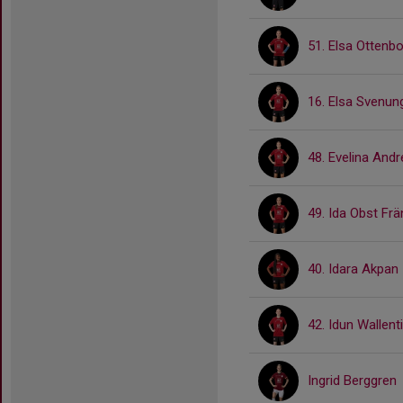
51. Elsa Ottenb
16. Elsa Svenu
48. Evelina And
49. Ida Obst Fr
40. Idara Akpan
42. Idun Wallent
Ingrid Berggren