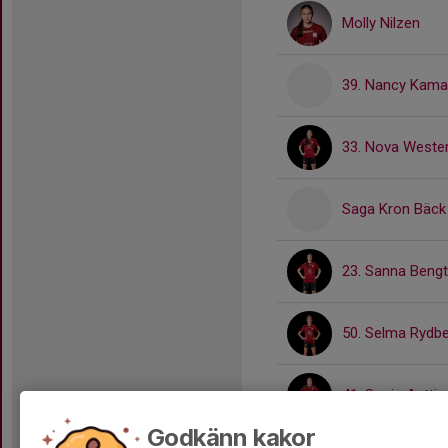
Molly Nilzen
39. Nancy Kama
33. Nova Weste
Saga Kron Bäck
23. Sanna Beng
50. Selma Rydb
41. Sonja Antti
Godkänn kakor