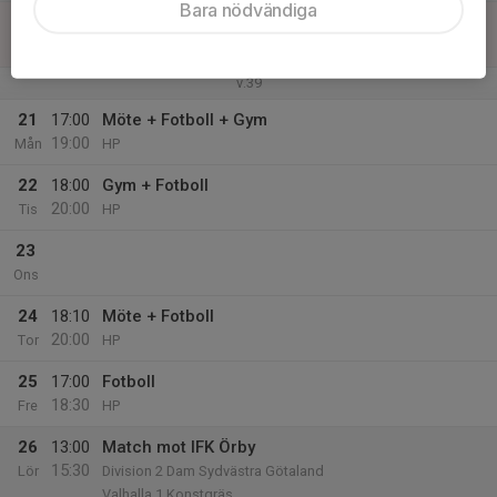
Bara nödvändiga
20
Sön
v.39
21
17:00
Möte + Fotboll + Gym
19:00
Mån
HP
22
18:00
Gym + Fotboll
20:00
Tis
HP
23
Ons
24
18:10
Möte + Fotboll
20:00
Tor
HP
25
17:00
Fotboll
18:30
Fre
HP
26
13:00
Match mot IFK Örby
15:30
Lör
Division 2 Dam Sydvästra Götaland
Valhalla 1 Konstgräs