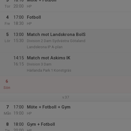
3
18:10
Möte + Fotboll
20:00
Tor
HP
4
17:00
Fotboll
18:30
Fre
HP
5
13:00
Match mot Landskrona BoIS
15:30
Lör
Division 2 Dam Sydvästra Götaland
Landskrona IP A-plan
14:15
Match mot Askims IK
16:15
Division 3 Dam
Härlanda Park 1 Konstgräs
6
Sön
v.37
7
17:00
Möte + Fotboll + Gym
19:00
Mån
HP
8
18:00
Gym + Fotboll
20:00
Tis
HP