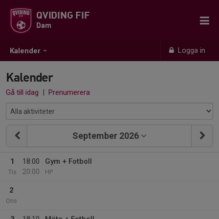
QVIDING FIF
Dam
Logga in
Kalender
Kalender
Gå till idag
|
Prenumerera
September 2026
1
18:00
Gym + Fotboll
20:00
Tis
HP
2
Ons