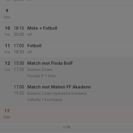
9
Ons
10
18:10
Möte + Fotboll
20:00
Tor
HP
11
17:00
Fotboll
18:30
Fre
HP
12
15:30
Match mot Floda BoIF
17:30
Lör
Division 3 Dam
Flodala IP 1 Gräs
17:00
Match mot Malmö FF Akademi
19:30
Division 2 Dam Sydvästra Götaland
Valhalla 1 Konstgräs
13
Sön
v.38