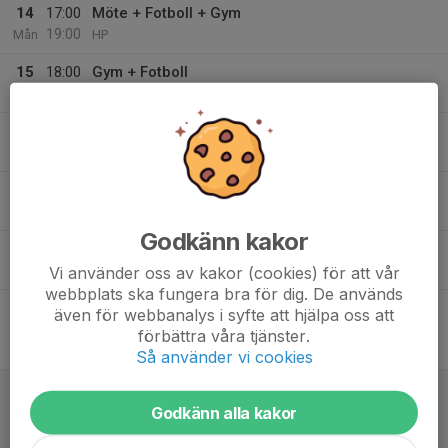
14
17:00
Möte + Fotboll + Gym
19:00
Mån
HP
15
18:00
Gym + Fotboll
20:00
Tis
HP
16
Ons
17
18:10
Möte + Fotboll
20:00
Tor
HP
Godkänn kakor
18
17:00
Fotboll
18:30
Vi använder oss av kakor (cookies) för att vår
Fre
HP
webbplats ska fungera bra för dig. De används
20:15
Match mot GAIS
även för webbanalys i syfte att hjälpa oss att
22:15
Division 3 Dam
förbättra våra tjänster.
Härlanda Park 1 Konstgräs
Så använder vi cookies
19
13:00
Match mot Stafsinge IF
15:30
Lör
Division 2 Dam Sydvästra Götaland
Godkänn alla kakor
Stafsinge IP 1