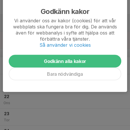
17
Fre
Godkänn kakor
18
Vi använder oss av kakor (cookies) för att vår
webbplats ska fungera bra för dig. De används
Lör
även för webbanalys i syfte att hjälpa oss att
19
förbättra våra tjänster.
Sön
Så använder vi cookies
v.30
Godkänn alla kakor
20
Mån
Bara nödvändiga
21
Tis
22
Ons
23
Tor