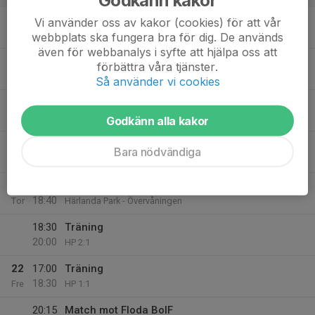
18
17:00
Träning
Vi använder oss av kakor (cookies) för att vår
18:30
Mån
HP 2:1
webbplats ska fungera bra för dig. De används
även för webbanalys i syfte att hjälpa oss att
17:00
Videomöte
förbättra våra tjänster.
17:30
Härlanda Park - Övervåningen
Så använder vi cookies
19
18:00
Gym + Träning
20:00
Tis
HP 1:1
Godkänn alla kakor
20
Bara nödvändiga
Ons
21
18:10
Videomöte
18:40
Tor
Härlanda Park - Övervåningen
18:30
Träning
20:00
HP 2:1
22
17:00
Träning
18:30
Fre
HP 1:1
20:15
Match mot Floda BoIF