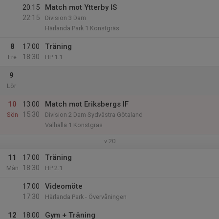
20:15
Match mot Ytterby IS
22:15
Division 3 Dam
Härlanda Park 1 Konstgräs
8
17:00
Träning
18:30
Fre
HP 1:1
9
Lör
10
13:00
Match mot Eriksbergs IF
15:30
Sön
Division 2 Dam Sydvästra Götaland
Valhalla 1 Konstgräs
v.20
11
17:00
Träning
18:30
Mån
HP 2:1
17:00
Videomöte
17:30
Härlanda Park - Övervåningen
12
18:00
Gym + Träning