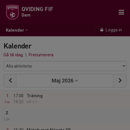
QVIDING FIF
Dam
Logga in
Kalender
Kalender
Gå till idag
|
Prenumerera
Maj 2026
1
17:00
Träning
18:30
Fre
HP 1:1
2
Lör