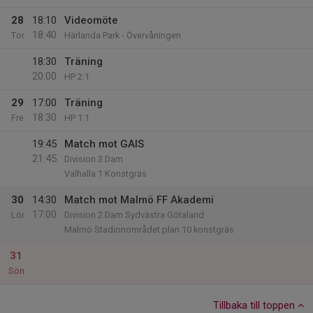
28
18:10
Videomöte
18:40
Tor
Härlanda Park - Övervåningen
18:30
Träning
20:00
HP 2:1
29
17:00
Träning
18:30
Fre
HP 1:1
19:45
Match mot GAIS
21:45
Division 3 Dam
Valhalla 1 Konstgräs
30
14:30
Match mot Malmö FF Akademi
17:00
Lör
Division 2 Dam Sydvästra Götaland
Malmö Stadionområdet plan 10 konstgräs
31
Sön
Tillbaka till toppen