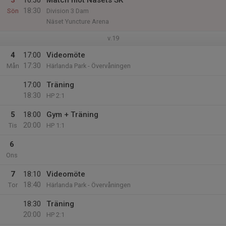
3
16:30
Match mot Näsets SK
18:30
Sön
Division 3 Dam
Näset Yuncture Arena
v.19
4
17:00
Videomöte
17:30
Mån
Härlanda Park - Övervåningen
17:00
Träning
18:30
HP 2:1
5
18:00
Gym + Träning
20:00
Tis
HP 1:1
6
Ons
7
18:10
Videomöte
18:40
Tor
Härlanda Park - Övervåningen
18:30
Träning
20:00
HP 2:1