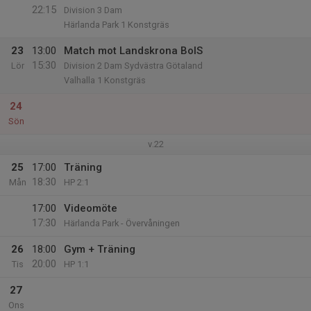
22:15
Division 3 Dam
Härlanda Park 1 Konstgräs
23
13:00
Match mot Landskrona BoIS
15:30
Lör
Division 2 Dam Sydvästra Götaland
Valhalla 1 Konstgräs
24
Sön
v.22
25
17:00
Träning
18:30
Mån
HP 2:1
17:00
Videomöte
17:30
Härlanda Park - Övervåningen
26
18:00
Gym + Träning
20:00
Tis
HP 1:1
27
Ons