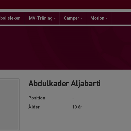
bollsleken
MV-Träning
Camper
Motion
Abdulkader Aljabarti
Position
-
Ålder
10 år