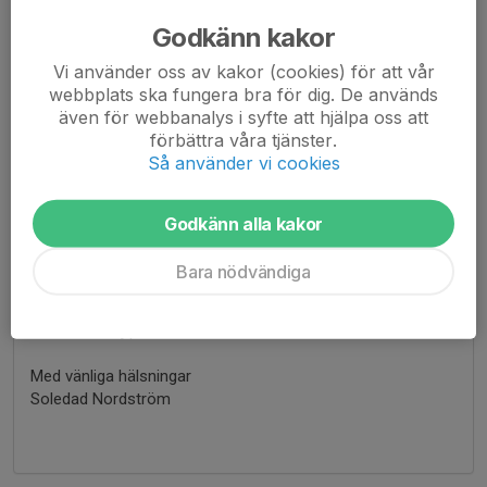
kommer senare.
Godkänn kakor
För att alla ska vara delaktiga så ska varje spelar sälja minst
Vi använder oss av kakor (cookies) för att vår
7 burkar, gärna fler. Om man känner att man inte har tid att
webbplats ska fungera bra för dig. De används
sälja eller redan säljer mycket för att man har fler barn som
även för webbanalys i syfte att hjälpa oss att
samlar in pengar till olika lagkassor så kan man "köpa ut"
förbättra våra tjänster.
sig för 260 kr (mer information om detta kommer senare)
Så använder vi cookies
Vinst per burk är 36 kr och alla pengar går till P-15, målet är
att sälja så vinsten blir 8000 kr.
Godkänn alla kakor
Om ni har några frågor , så är det viktigt att ni kontaktar
Bara nödvändiga
mig. ( 0704-874359)
Nu kör vi , hej på P-15!
Med vänliga hälsningar
Soledad Nordström