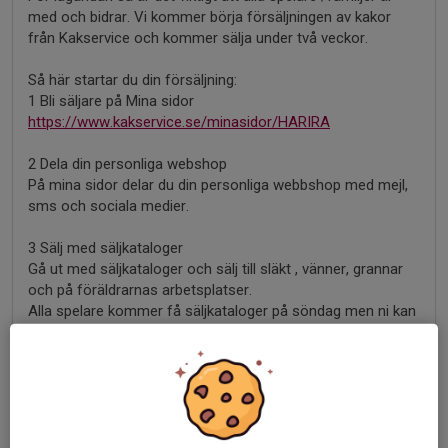
med och bidrar. Vi kommer börja försäljningen av kakor
från Kakservice och kommer sälja under två veckor.
Så här startar du din försäljning:
1 Bli säljare på Mina sidor
https://www.kakservice.se/minasidor/HARIRA
2 Dela din personliga webshop
På mina sidor delar du din personliga webbshop med mejl,
sms och sociala medier.
3 Sälj med säljkataloger
Gå ut med säljkataloger och sälj till släkt , vänner, grannar
och på föräldrarnas arbetsplatser.
Alla spelare kommer få säljkataloger på söndag men ni kan
redan nu registerna er och börja sälja.
Vi säljer från och med nu och till och med 16/2. Allt ni säljer
registrerar ni på Mina sidor. Sedan gör jag den stora
beställningen för hela laget och så får ni komma och
hämta eran beställning, hos oss. Mer information om det