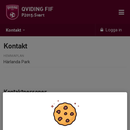
QVIDING FIF
P2015:Svart
Logga in
Kontakt
Kontakt
HEMMAPLAN
Härlanda Park
Kontaktpersoner
Andreas Edin
Tränare
070-698 50 62
andreasbister@gmail.com