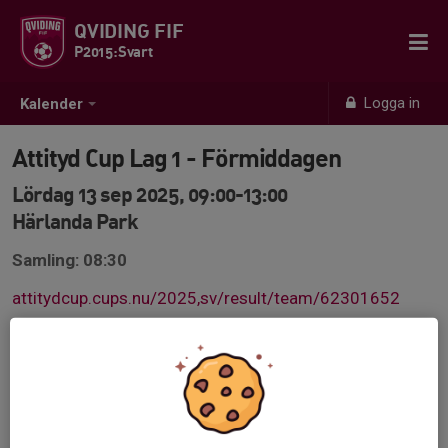
QVIDING FIF
P2015:Svart
Logga in
Kalender
Attityd Cup Lag 1 - Förmiddagen
Lördag 13 sep 2025, 09:00-13:00
Härlanda Park
Samling: 08:30
attitydcup.cups.nu/2025,sv/result/team/62301652