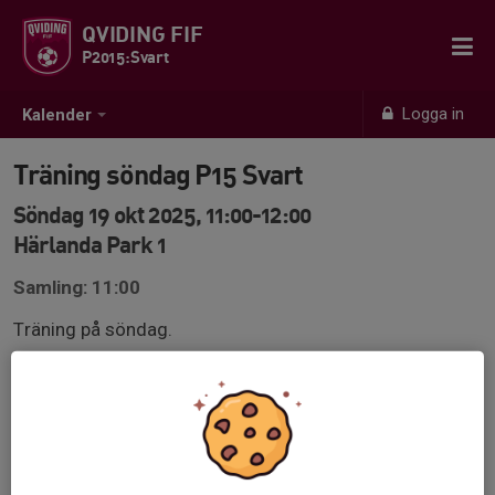
QVIDING FIF
P2015:Svart
Logga in
Kalender
Träning söndag P15 Svart
Söndag 19 okt 2025, 11:00-12:00
Härlanda Park 1
Samling: 11:00
Träning på söndag.