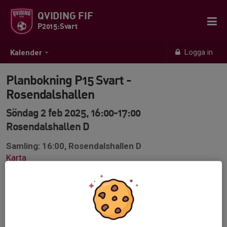
QVIDING FIF
P2015:Svart
Logga in
Kalender
Planbokning P15 Svart -
Rosendalshallen
Söndag 2 feb 2025, 16:00-17:00
Rosendalshallen D
Samling: 16:00, Rosendalshallen D
Karta
Spel & lek för dom som vill och kan inomhus söndag 16-
17. Inte någon ledarledd träning.