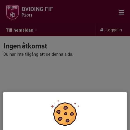
QVIDING FIF
P2011
Logga in
Till hemsidan
Ingen åtkomst
Du har inte tillgång att se denna sida.