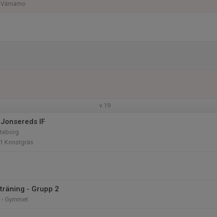
, Värnamo
v.19
Jonsereds IF
öteborg
 1 Konstgräs
träning - Grupp 2
k - Gymmet