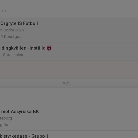
 2:2
Örgryte IS Fotboll
an Södra 2025
k 1 Konstgräs
vidingkvällen -Inställd
 - Stora salen
v.22
 mot Assyriska BK
öteborg
tgräs
sk styrkepass - Grupp 1