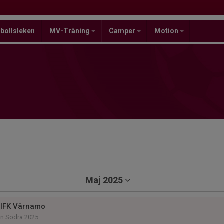
bollsleken
MV-Träning
Camper
Motion
a
Maj 2025
 IFK Värnamo
an Södra 2025