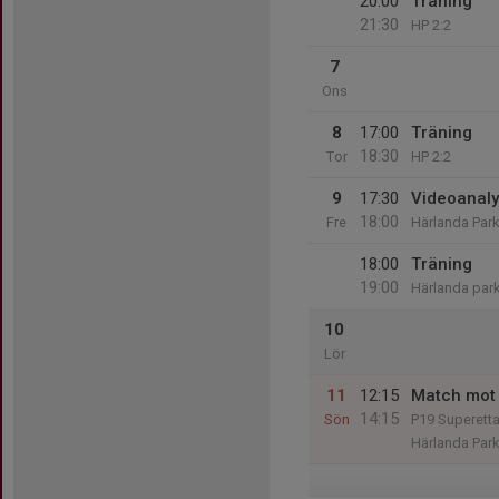
20:00
Träning
21:30
HP 2:2
7
Ons
8
17:00
Träning
18:30
Tor
HP 2:2
9
17:30
Videoanal
18:00
Fre
Härlanda Park
18:00
Träning
19:00
Härlanda park
10
Lör
11
12:15
Match mot 
14:15
Sön
P19 Superett
Härlanda Par