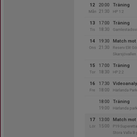
12
20:00
Träning
21:30
Mån
HP 1:2
13
17:00
Träning
18:30
Tis
Gamlestadsva
14
19:30
Match mot 
21:30
Ons
Reserv Elit G
Skarsjövallen
15
17:00
Träning
18:30
Tor
HP 2:2
16
17:30
Videoanal
18:00
Fre
Härlanda Park
18:00
Träning
19:00
Härlanda park
17
13:00
Match mot 
15:00
Lör
P19 Superett
Stora Valla B