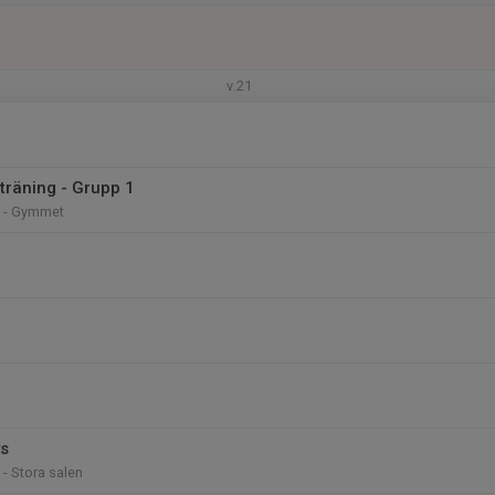
v.21
träning - Grupp 1
k - Gymmet
ys
 - Stora salen