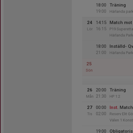
18:00
Träning
19:00
Härlanda park
24
14:15
Match mot 
16:15
Lör
P19 Superett
Härlanda Par
18:00
Inställd- Q
21:00
Härlanda Park
25
Sön
26
20:00
Träning
21:30
Mån
HP 1:2
27
00:00
Inst.
Match
02:00
Tis
Reserv Elit G
Välen 1 Kons
19:00
Obligatori