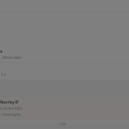
ys
 - Stora salen
 2:2
Norrby IF
an Södra 2025
k 1 Konstgräs
v.20