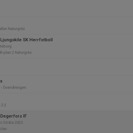
llen Naturgräs
Ljungskile SK Herrfotboll
öteborg
 B-plan 2 Naturgräs
ys
 - Övervåningen
 2:2
Degerfors IF
an Södra 2025
-plan