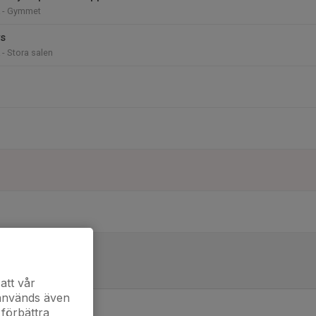
k - Gymmet
ys
 - Stora salen
 GAIS
an Södra 2025
 Konstgräs
att vår
 används även
 förbättra