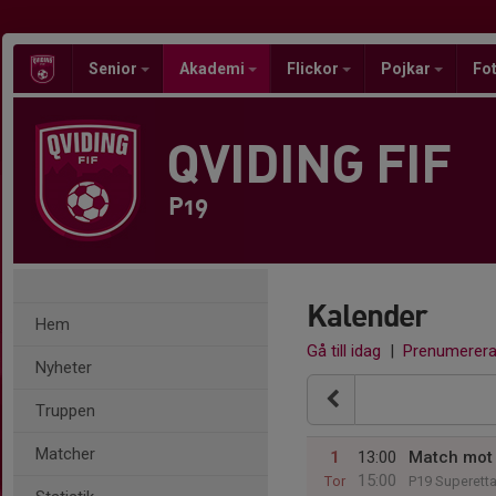
Senior
Akademi
Flickor
Pojkar
Fot
QVIDING FIF
P19
Kalender
Hem
Gå till idag
|
Prenumerer
Nyheter
Truppen
Matcher
1
13:00
Match mot
15:00
Tor
P19 Superett