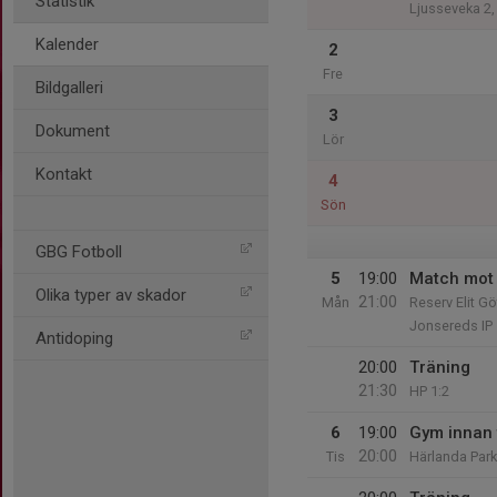
Statistik
Ljusseveka 2
Kalender
2
Fre
Bildgalleri
3
Dokument
Lör
Kontakt
4
Sön
GBG Fotboll
5
19:00
Match mot 
Olika typer av skador
21:00
Mån
Reserv Elit G
Jonsereds IP
Antidoping
20:00
Träning
21:30
HP 1:2
6
19:00
Gym innan 
20:00
Tis
Härlanda Par