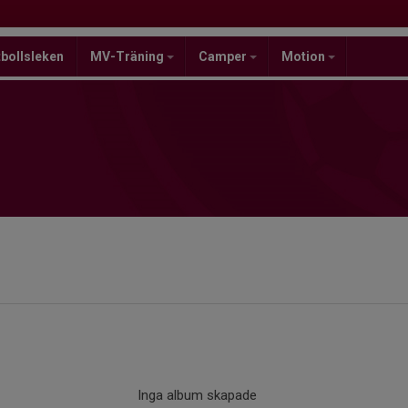
bollsleken
MV-Träning
Camper
Motion
Inga album skapade